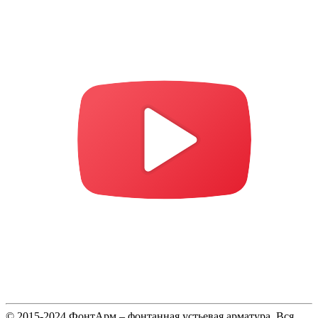
© 2015-2024 ФонтАрм – фонтанная устьевая арматура. Вся