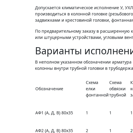
Допускается климатическое исполнение У, УХ
производиться в колонной головке (резьбового
задвижками и крестовиной головки, фонтанная
По предварительному заказу в расширенную 
или штуцерными устройствами, угловыми вен
Варианты исполнени
В неполном указанном обозначении арматура 
колонны внутри трубной головки в трубодерж
Схема
Схема
К
Обозначение
елки
обвязки
к
фонтанной
трубной
з
АФ1 (А, Д, В) 80х35
1
1
1
АФ2 (А, Д, В) 80х35
2
1
2