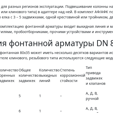
Л для разных регионов эксплуатации. Подвешивание колонны н
 или клинового типа) в адаптере над ней. В комплект АФ/АФК п
 елка с 3 – 5 задвижками, одной крестовиной или тройником, д
комплектацию фонтанной арматуры входит выкидная линия и м
тилями, пробоотборниками, прочими устройствами и инструме
я фонтанной арматуры DN 
фонтанная 80х35 может иметь несколько десятков вариантов и
ателе клинового, резьбового типа используются следующие мо
Тип
оличество
Общее
Количество
Степень
привода
оренных
количество
выкидных
коррозионной
задвижек
адвижек
задвижек
линий
стойкости
и клапанов
А, Д, В,
5
1
–
ручной
А, Д, В,
6
1
–