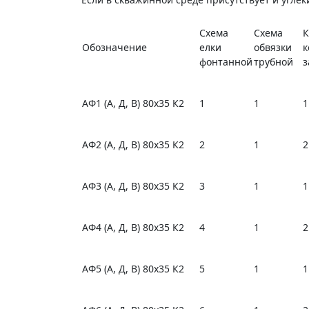
Схема
Схема
К
Обозначение
елки
обвязки
к
фонтанной
трубной
з
АФ1 (А, Д, В) 80х35 К2
1
1
1
АФ2 (А, Д, В) 80х35 К2
2
1
2
АФ3 (А, Д, В) 80х35 К2
3
1
1
АФ4 (А, Д, В) 80х35 К2
4
1
2
АФ5 (А, Д, В) 80х35 К2
5
1
1