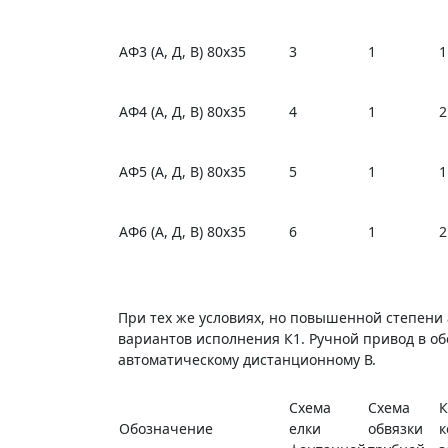
АФ3 (А, Д, В) 80х35
3
1
1
АФ4 (А, Д, В) 80х35
4
1
2
АФ5 (А, Д, В) 80х35
5
1
1
АФ6 (А, Д, В) 80х35
6
1
2
При тех же условиях, но повышенной степени
вариантов исполнения К1. Ручной привод в об
автоматическому дистанционному В.
Схема
Схема
К
Обозначение
елки
обвязки
к