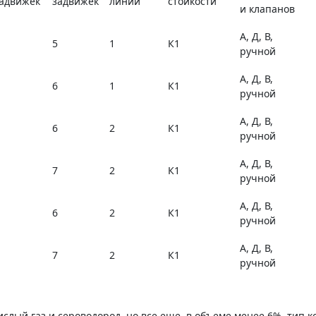
адвижек
задвижек
линий
стойкости
и клапанов
А, Д, В,
5
1
К1
ручной
А, Д, В,
6
1
К1
ручной
А, Д, В,
6
2
К1
ручной
А, Д, В,
7
2
К1
ручной
А, Д, В,
6
2
К1
ручной
А, Д, В,
7
2
К1
ручной
ислый газ и сероводород, но все еще, в объеме менее 6%, тип 