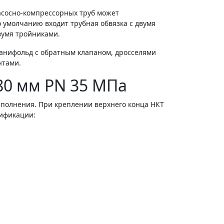
асосно-компрессорных труб может
о умолчанию входит трубная обвязка с двумя
вумя тройниками.
анифольд с обратным клапаном, дросселями
нтами.
80 мм PN 35 МПа
сполнения. При креплении верхнего конца НКТ
дификации: