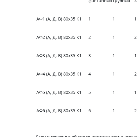
фонтанной
трубной
з
АФ1 (А, Д, В) 80х35 К1
1
1
1
АФ2 (А, Д, В) 80х35 К1
2
1
2
АФ3 (А, Д, В) 80х35 К1
3
1
1
АФ4 (А, Д, В) 80х35 К1
4
1
2
АФ5 (А, Д, В) 80х35 К1
5
1
1
АФ6 (А, Д, В) 80х35 К1
6
1
2
Если в скважинной среде присутствует и углек