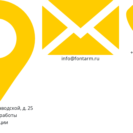
+
info@fontarm.ru
водской, д. 25
 работы
кции