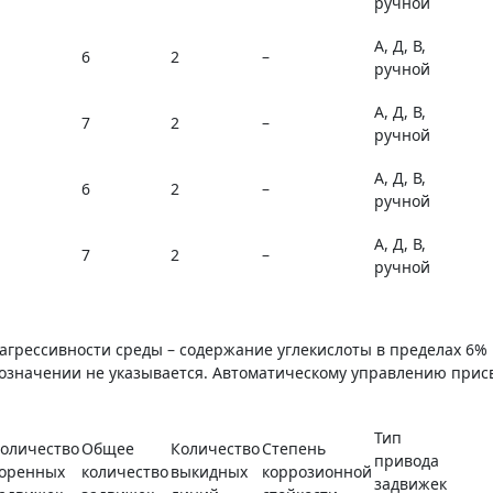
ручной
А, Д, В,
6
2
–
ручной
А, Д, В,
7
2
–
ручной
А, Д, В,
6
2
–
ручной
А, Д, В,
7
2
–
ручной
 агрессивности среды – содержание углекислоты в пределах 6
означении не указывается. Автоматическому управлению присв
Тип
оличество
Общее
Количество
Степень
привода
оренных
количество
выкидных
коррозионной
задвижек