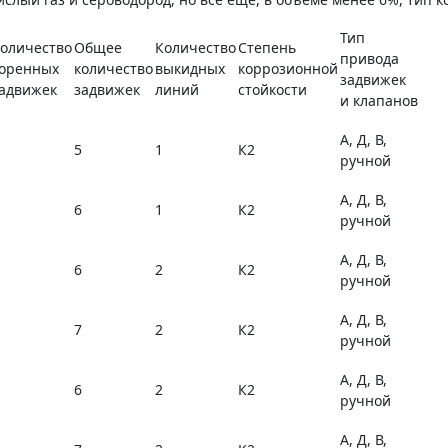
Тип
оличество
Общее
Количество
Степень
привода
оренных
количество
выкидных
коррозионной
задвижек
адвижек
задвижек
линий
стойкости
и клапанов
А, Д, В,
5
1
К2
ручной
А, Д, В,
6
1
К2
ручной
А, Д, В,
6
2
К2
ручной
А, Д, В,
7
2
К2
ручной
А, Д, В,
6
2
К2
ручной
А, Д, В,